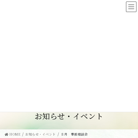
コ
ナ
ン
ビ
テ
ゲ
池田市市営葬儀をご利用の池田市民の方は、
ン
ー
池田市指定管理者関西コミュニティ協会
にお電話く
ツ
シ
ださい。
へ
ョ
池田市市営葬儀の申込はこちらのお電話番号のみと
ス
ン
なります。
キ
に
ッ
移
フリーダイヤルはございません。
プ
動
電話でのお問い合わせ
お知らせ・イベント
HOME
お知らせ・イベント
８月 事前相談会