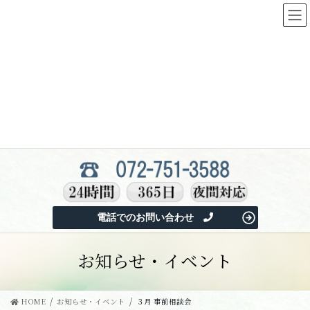
コ
ナ
ン
ビ
テ
ゲ
池田市市営葬儀をご利用の池田市民の方は、
ン
ー
池田市指定管理者関西コミュニティ協会
にお電話く
ツ
シ
ださい。
へ
ョ
池田市市営葬儀の申込はこちらのお電話番号のみと
ス
ン
なります。
キ
に
ッ
移
フリーダイヤルはございません。
プ
動
電話でのお問い合わせ
お知らせ・イベント
HOME
お知らせ・イベント
３月 事前相談会